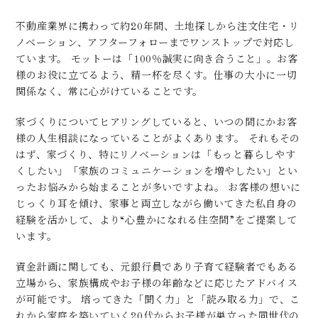
不動産業界に携わって約20年間、土地探しから注文住宅・リ
ノベーション、アフターフォローまでワンストップで対応し
ています。 モットーは「100％誠実に向き合うこと」。お客
様のお役に立てるよう、精一杯を尽くす。仕事の大小に一切
関係なく、常に心がけていることです。
家づくりについてヒアリングしていると、いつの間にかお客
様の人生相談になっていることがよくあります。 それもその
はず、家づくり、特にリノベーションは「もっと暮らしやす
くしたい」「家族のコミュニケーションを増やしたい」とい
ったお悩みから始まることが多いですよね。 お客様の想いに
じっくり耳を傾け、家事と両立しながら働いてきた私自身の
経験を活かして、より“心豊かになれる住空間”をご提案して
います。
資金計画に関しても、元銀行員であり子育て経験者でもある
立場から、家族構成やお子様の年齢などに応じたアドバイス
が可能です。 培ってきた「聞く力」と「読み取る力」で、こ
れから家庭を築いていく20代からお子様が巣立った同世代の