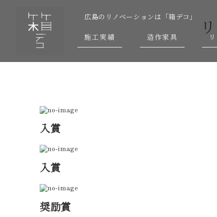
広島のリノベーションは「箱デコ」
リ
施工実績
造作家具
リ
入賞
入賞
奨励賞