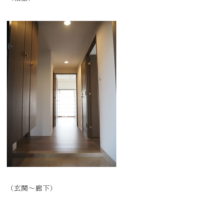
（玄関～廊下）