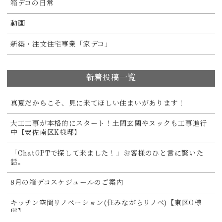
箱デコの日常
動画
新築・注文住宅事業「家デコ」
新着投稿一覧
真夏だからこそ、見に来てほしい住まいがあります！
大工工事が本格的にスタート！土間玄関やヌックも工事進行
中【安佐南区K様邸】
「ChatGPTで探して来ました！」お客様のひと言に驚いた
話。
8月の箱デコスケジュールのご案内
キッチン空間リノベーション(住みながらリノベ)【東区O様
邸】