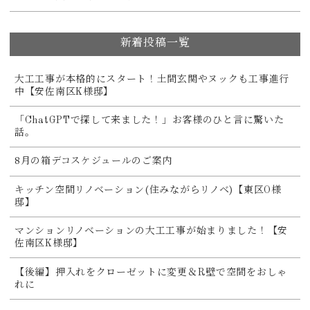
新着投稿一覧
大工工事が本格的にスタート！土間玄関やヌックも工事進行
中【安佐南区K様邸】
「ChatGPTで探して来ました！」お客様のひと言に驚いた
話。
8月の箱デコスケジュールのご案内
キッチン空間リノベーション(住みながらリノベ)【東区O様
邸】
マンションリノベーションの大工工事が始まりました！【安
佐南区K様邸】
【後編】押入れをクローゼットに変更＆R壁で空間をおしゃ
れに