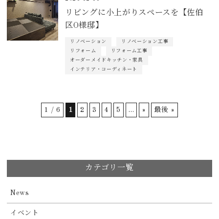
リビングに小上がりスペースを【佐伯
区O様邸】
リノベーション
リノベーション工事
リフォーム
リフォーム工事
オーダーメイドキッチン・家具
インテリア・コーディネート
1 / 6
1
2
3
4
5
...
»
最後 »
カテゴリ一覧
News
イベント