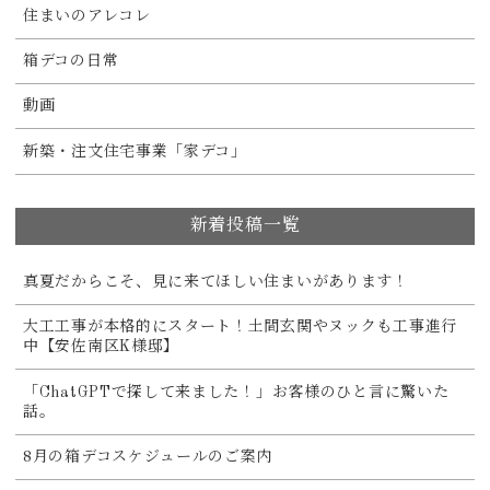
住まいのアレコレ
箱デコの日常
動画
新築・注文住宅事業「家デコ」
新着投稿一覧
真夏だからこそ、見に来てほしい住まいがあります！
大工工事が本格的にスタート！土間玄関やヌックも工事進行
中【安佐南区K様邸】
「ChatGPTで探して来ました！」お客様のひと言に驚いた
話。
8月の箱デコスケジュールのご案内