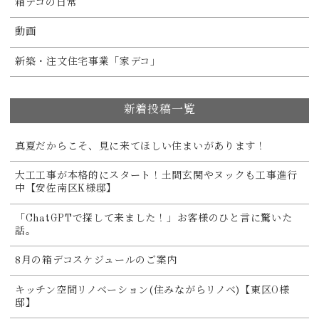
箱デコの日常
動画
新築・注文住宅事業「家デコ」
新着投稿一覧
真夏だからこそ、見に来てほしい住まいがあります！
大工工事が本格的にスタート！土間玄関やヌックも工事進行
中【安佐南区K様邸】
「ChatGPTで探して来ました！」お客様のひと言に驚いた
話。
8月の箱デコスケジュールのご案内
キッチン空間リノベーション(住みながらリノベ)【東区O様
邸】