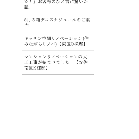
た！」お客様のひと言に驚いた
話。
8月の箱デコスケジュールのご案
内
キッチン空間リノベーション(住
みながらリノベ)【東区O様邸】
マンションリノベーションの大
工工事が始まりました！【安佐
南区K様邸】