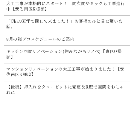
大工工事が本格的にスタート！土間玄関やヌックも工事進行
中【安佐南区K様邸】
「ChatGPTで探して来ました！」お客様のひと言に驚いた
話。
8月の箱デコスケジュールのご案内
キッチン空間リノベーション(住みながらリノベ)【東区O様
邸】
マンションリノベーションの大工工事が始まりました！【安
佐南区K様邸】
【後編】押入れをクローゼットに変更＆R壁で空間をおしゃ
れに