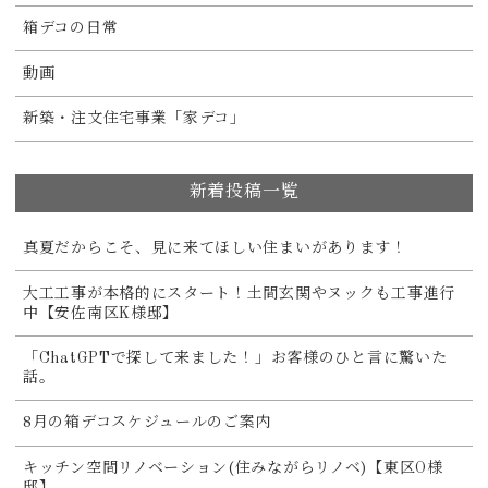
箱デコの日常
動画
新築・注文住宅事業「家デコ」
新着投稿一覧
真夏だからこそ、見に来てほしい住まいがあります！
大工工事が本格的にスタート！土間玄関やヌックも工事進行
中【安佐南区K様邸】
「ChatGPTで探して来ました！」お客様のひと言に驚いた
話。
8月の箱デコスケジュールのご案内
キッチン空間リノベーション(住みながらリノベ)【東区O様
邸】