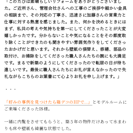
「このたびは素晴らしいリフォームをありがとうございまし
た。ご近所さん、管理会社さんへの工事のご挨拶や細かい金具
の相談まで、その対応の丁寧さ、迅速さに加藤さんの営業力と
仕事に対する熱意を感じました。また、何かを決めるときには
まず、私共の考えや気持ちを第一にしてくださったことが大変
嬉しかったです。分からないことや気になることをその都度取
り除くことができたのも聞きやすい雰囲気作りをしてくださっ
たおかげだと思います。それから壁紙の張替え、修繕、部品の
取付け、お掃除をしてくださった職人さんたちの腕にも大満足
です。まるで新築のようにしてくださったので転居の日が待ち
遠しいです。最後に職人さんたちにお礼が言えなかったので失
礼ながらこちらのお葉書にて心よりお礼を申し上げます。
」
・・・
「好みの事例を見つけたら箱デコのHPで…」
とモデルルームに
ご来場くださったIS様。
一緒に内覧をさせてもらうと、築５年の物件だけあって水まわ
りも床や壁紙も綺麗な状態でした。