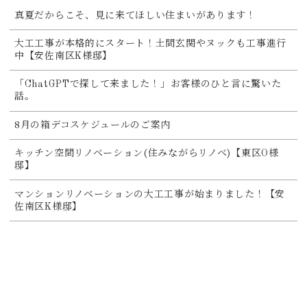
真夏だからこそ、見に来てほしい住まいがあります！
大工工事が本格的にスタート！土間玄関やヌックも工事進行
中【安佐南区K様邸】
「ChatGPTで探して来ました！」お客様のひと言に驚いた
話。
8月の箱デコスケジュールのご案内
キッチン空間リノベーション(住みながらリノベ)【東区O様
邸】
マンションリノベーションの大工工事が始まりました！【安
佐南区K様邸】