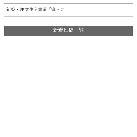
新築・注文住宅事業「家デコ」
新着投稿一覧
大工工事が本格的にスタート！土間玄関やヌックも工事進行
中【安佐南区K様邸】
「ChatGPTで探して来ました！」お客様のひと言に驚いた
話。
8月の箱デコスケジュールのご案内
キッチン空間リノベーション(住みながらリノベ)【東区O様
邸】
マンションリノベーションの大工工事が始まりました！【安
佐南区K様邸】
【後編】押入れをクローゼットに変更＆R壁で空間をおしゃ