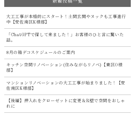
新着投稿一覧
大工工事が本格的にスタート！土間玄関やヌックも工事進行
中【安佐南区K様邸】
「ChatGPTで探して来ました！」お客様のひと言に驚いた
話。
8月の箱デコスケジュールのご案内
キッチン空間リノベーション(住みながらリノベ)【東区O様
邸】
マンションリノベーションの大工工事が始まりました！【安
佐南区K様邸】
【後編】押入れをクローゼットに変更＆R壁で空間をおしゃ
れに