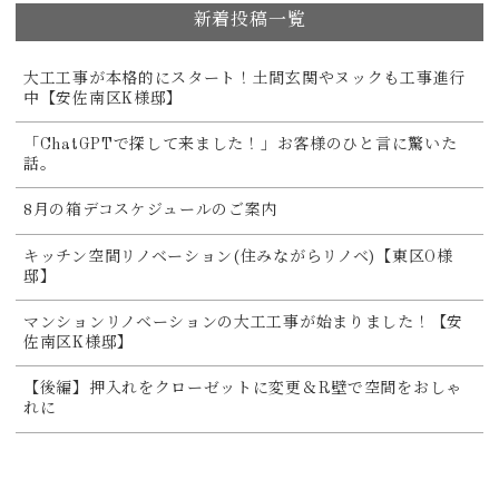
新着投稿一覧
大工工事が本格的にスタート！土間玄関やヌックも工事進行
中【安佐南区K様邸】
「ChatGPTで探して来ました！」お客様のひと言に驚いた
話。
8月の箱デコスケジュールのご案内
キッチン空間リノベーション(住みながらリノベ)【東区O様
邸】
マンションリノベーションの大工工事が始まりました！【安
佐南区K様邸】
【後編】押入れをクローゼットに変更＆R壁で空間をおしゃ
れに