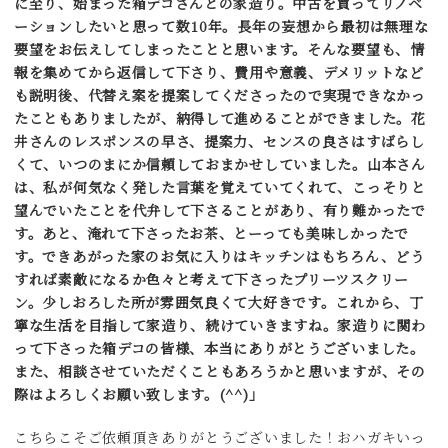
に至り、始まった箱デコさんとの家造り。中古を買ってリノベ
ーションしたいと思って数10年。長年の妄想から最初は無理な
要望をお伝えしてしまったことと思います。そんな要望も、情
報を集めてから返信して下さり、費用や意義、デメリットなど
も説明後、代替え案を提案してくださったので実現できなかっ
たこともありましたが、納得して進めることができました。花
井さんのレスポンスの早さ、提案力、センスの良さはすばらし
くて、いつのまにか信頼しておまかせしていました。山本さん
は、私が何気なく発した言葉を覚えていてくれて、こっそりと
望んでいたことを代弁して下さることがあり、有り難かったで
す。あと、淹れて下さったお茶、とーっても美味しかったで
す。できあがった家のお気に入りはキッチンはもちろん、どう
すれば素敵になるか色々と考えて下さったプリーツスクリー
ン。少しおろした所が雰囲気良くて大好きです。これから、丁
寧な生活を目指して家造り、続けていきますね。家造りに関わ
って下さった箱デコの皆様、本当にありがとうございました。
また、相談させていただくこともあろうかと思いますが、その
際はよろしくお願い致します。(^^)」
こちらこそご依頼頂きありがとうございました！おハガキいっ