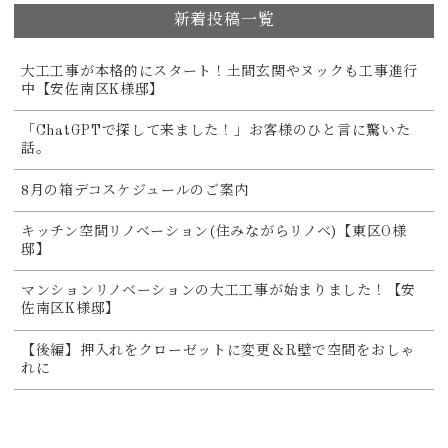
新着投稿一覧
大工工事が本格的にスタート！土間玄関やヌックも工事進行
中【安佐南区K様邸】
「ChatGPTで探して来ました！」お客様のひと言に驚いた
話。
8月の箱デコスケジュールのご案内
キッチン空間リノベーション(住みながらリノベ)【東区O様
邸】
マンションリノベーションの大工工事が始まりました！【安
佐南区K様邸】
【後編】押入れをクローゼットに変更＆R壁で空間をおしゃ
れに