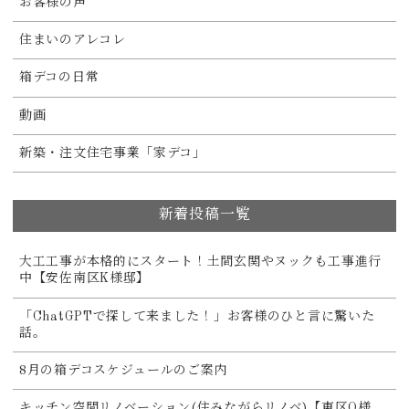
お客様の声
住まいのアレコレ
箱デコの日常
動画
新築・注文住宅事業「家デコ」
新着投稿一覧
大工工事が本格的にスタート！土間玄関やヌックも工事進行
中【安佐南区K様邸】
「ChatGPTで探して来ました！」お客様のひと言に驚いた
話。
8月の箱デコスケジュールのご案内
キッチン空間リノベーション(住みながらリノベ)【東区O様