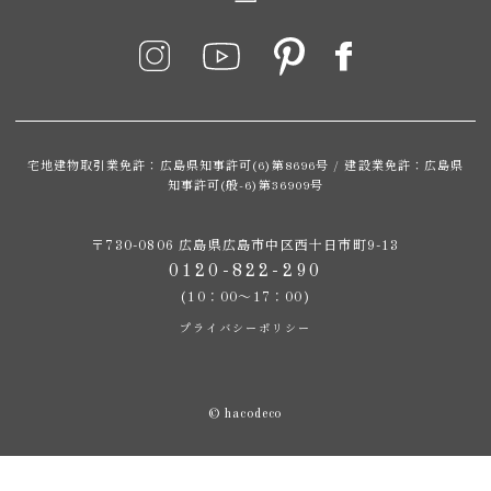
宅地建物取引業免許：広島県知事許可(6)第8696号 / 建設業免許：広島県
知事許可(般-6)第36909号
〒730-0806 広島県広島市中区西十日市町9-13
0120-822-290
(10：00～17：00)
プライバシーポリシー
© hacodeco