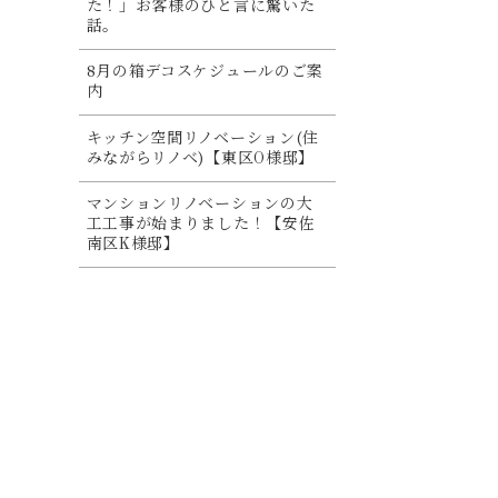
た！」お客様のひと言に驚いた
話。
8月の箱デコスケジュールのご案
内
キッチン空間リノベーション(住
みながらリノベ)【東区O様邸】
マンションリノベーションの大
工工事が始まりました！【安佐
南区K様邸】