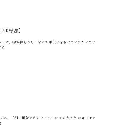
区K様邸】
ョンは、物件探しから一緒にお手伝いをさせていただいてい
らか
。 「明日相談できるリノベーション会社をChatGPTで
ま