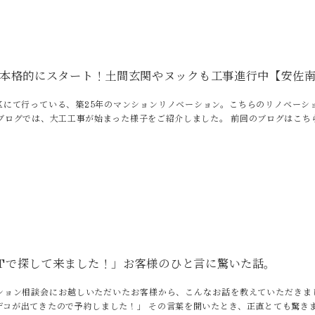
本格的にスタート！土間玄関やヌックも工事進行中【安佐南
区にて行っている、築25年のマンションリノベーション。こちらのリノベーシ
のブログでは、大工工事が始まった様子をご紹介しました。 前回のブログはこち
GPTで探して来ました！」お客様のひと言に驚いた話。
ション相談会にお越しいただいたお客様から、こんなお話を教えていただきました
デコが出てきたので予約しました！」 その言葉を聞いたとき、正直とても驚き