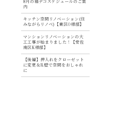
8月の箱デコスケジュールのご案
内
キッチン空間リノベーション(住
みながらリノベ)【東区O様邸】
マンションリノベーションの大
工工事が始まりました！【安佐
南区K様邸】
【後編】押入れをクローゼット
に変更＆R壁で空間をおしゃれ
に