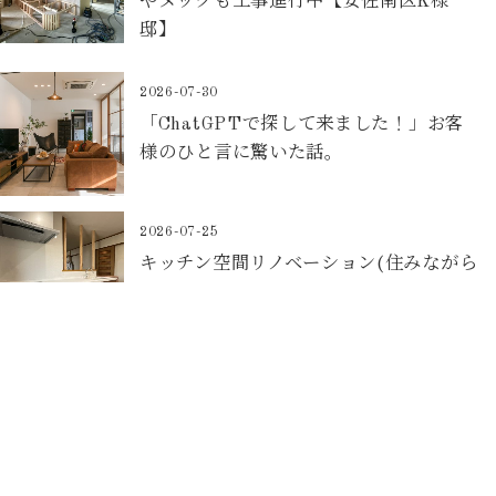
やヌックも工事進行中【安佐南区K様
邸】
2026-07-30
「ChatGPTで探して来ました！」お客
様のひと言に驚いた話。
2026-07-25
キッチン空間リノベーション(住みながら
リノベ)【東区O様邸】
2026-07-22
マンションリノベーションの大工工事が
始まりました！【安佐南区K様邸】