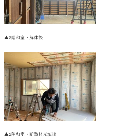
▲2階和室・解体後
▲2階和室・断熱材充填後