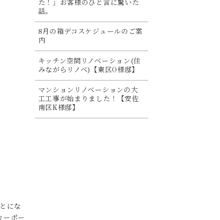
た！」お客様のひと言に驚いた
話。
8月の箱デコスケジュールのご案
内
キッチン空間リノベーション(住
みながらリノベ)【東区O様邸】
マンションリノベーションの大
工工事が始まりました！【安佐
南区K様邸】
とにな
 カーポー