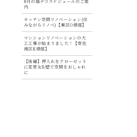
8月の箱デコスケジュールのご案
内
キッチン空間リノベーション(住
みながらリノベ)【東区O様邸】
マンションリノベーションの大
工工事が始まりました！【安佐
南区K様邸】
【後編】押入れをクローゼット
に変更＆R壁で空間をおしゃれ
に