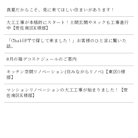
真夏だからこそ、見に来てほしい住まいがあります！
大工工事が本格的にスタート！土間玄関やヌックも工事進行
中【安佐南区K様邸】
「ChatGPTで探して来ました！」お客様のひと言に驚いた
話。
8月の箱デコスケジュールのご案内
キッチン空間リノベーション(住みながらリノベ)【東区O様
邸】
マンションリノベーションの大工工事が始まりました！【安
佐南区K様邸】