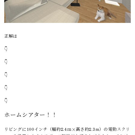
正解は
👇
👇
👇
👇
👇
ホームシアター！！
リビングに100インチ（幅約2.4ｍ×高さ約2.3m）の
電動スクリ