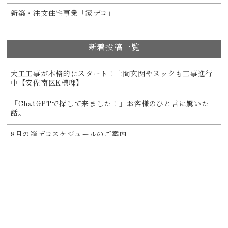
新築・注文住宅事業「家デコ」
新着投稿一覧
大工工事が本格的にスタート！土間玄関やヌックも工事進行
中【安佐南区K様邸】
「ChatGPTで探して来ました！」お客様のひと言に驚いた
話。
8月の箱デコスケジュールのご案内
キッチン空間リノベーション(住みながらリノベ)【東区O様
邸】
マンションリノベーションの大工工事が始まりました！【安
佐南区K様邸】
【後編】押入れをクローゼットに変更＆R壁で空間をおしゃ
れに