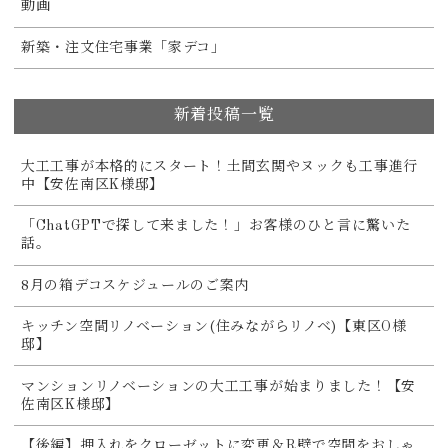
動画
新築・注文住宅事業「家デコ」
新着投稿一覧
大工工事が本格的にスタート！土間玄関やヌックも工事進行
中【安佐南区K様邸】
「ChatGPTで探して来ました！」お客様のひと言に驚いた
話。
8月の箱デコスケジュールのご案内
キッチン空間リノベーション(住みながらリノベ)【東区O様
邸】
マンションリノベーションの大工工事が始まりました！【安
佐南区K様邸】
【後編】押入れをクローゼットに変更＆R壁で空間をおしゃ