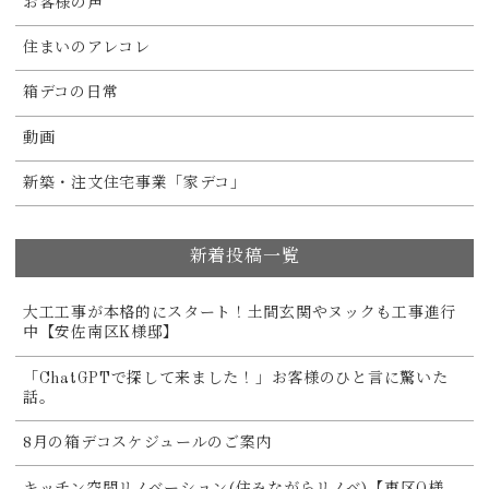
お客様の声
住まいのアレコレ
箱デコの日常
動画
新築・注文住宅事業「家デコ」
新着投稿一覧
大工工事が本格的にスタート！土間玄関やヌックも工事進行
中【安佐南区K様邸】
「ChatGPTで探して来ました！」お客様のひと言に驚いた
話。
8月の箱デコスケジュールのご案内
キッチン空間リノベーション(住みながらリノベ)【東区O様