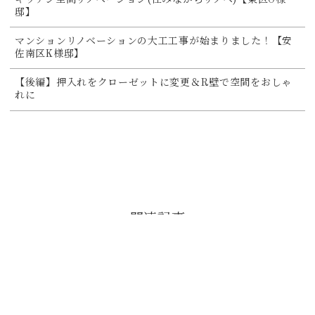
邸】
マンションリノベーションの大工工事が始まりました！【安
佐南区K様邸】
【後編】押入れをクローゼットに変更＆R壁で空間をおしゃ
れに
関連記事
2026-08-04
大工工事が本格的にスタート！土間玄関
やヌックも工事進行中【安佐南区K様