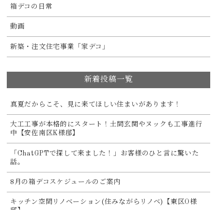
箱デコの日常
動画
新築・注文住宅事業「家デコ」
新着投稿一覧
真夏だからこそ、見に来てほしい住まいがあります！
大工工事が本格的にスタート！土間玄関やヌックも工事進行
中【安佐南区K様邸】
「ChatGPTで探して来ました！」お客様のひと言に驚いた
話。
8月の箱デコスケジュールのご案内
キッチン空間リノベーション(住みながらリノベ)【東区O様
邸】