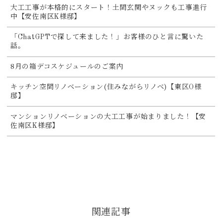
大工工事が本格的にスタート！土間玄関やヌックも工事進行
中【安佐南区K様邸】
「ChatGPTで探して来ました！」お客様のひと言に驚いた
話。
8月の箱デコスケジュールのご案内
キッチン空間リノベーション(住みながらリノベ)【東区O様
邸】
マンションリノベーションの大工工事が始まりました！【安
佐南区K様邸】
関連記事