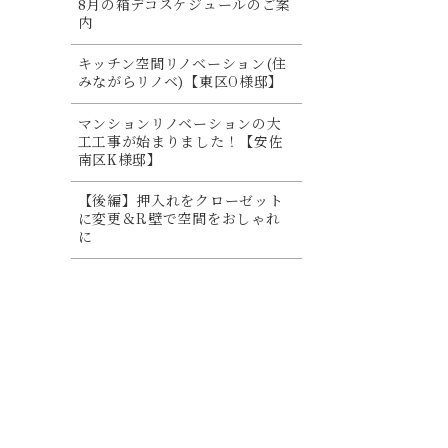
8月の箱デコスケジュールのご案
内
キッチン空間リノベーション(住
みながらリノベ)【東区O様邸】
マンションリノベーションの大
工工事が始まりました！【安佐
南区K様邸】
【後編】押入れをクローゼット
に変更＆R壁で空間をおしゃれ
に