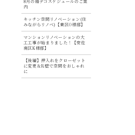
8月の箱デコスケジュールのご案
内
キッチン空間リノベーション(住
みながらリノベ)【東区O様邸】
マンションリノベーションの大
工工事が始まりました！【安佐
南区K様邸】
【後編】押入れをクローゼット
に変更＆R壁で空間をおしゃれ
に