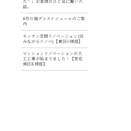
た！」お客様のひと言に驚いた
話。
8月の箱デコスケジュールのご案
内
キッチン空間リノベーション(住
みながらリノベ)【東区O様邸】
マンションリノベーションの大
工工事が始まりました！【安佐
南区K様邸】