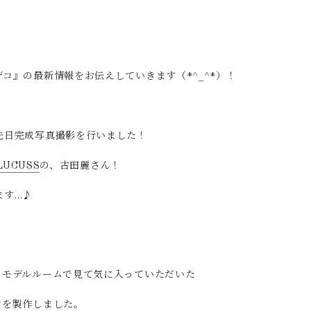
コ』の最新情報をお伝えしていきます（*^_^*）！
先日完成写真撮影を行いました！
 LUCUSS
の、古田麗さん！
ます…♪
コモデルルームで見て気に入っていただいた
ンを製作しました。