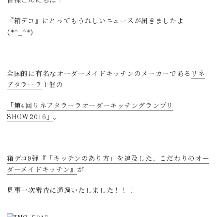
皆様こんにちは！
『箱デコ』にとってもうれしいニュースが届きましたよ
(*^_^*)
全国的に有名なオーダーメイドキッチンのメーカーである
リネ
アタラーラ
主催の
「第4回リネアタラーラオーダーキッチングランプリ
SHOW2016」
。
箱デコ9弾『「キッチンのあり方」を追及した、こだわりのオー
ダーメイドキッチン』
が
見事一次審査に通過いたしました！！！