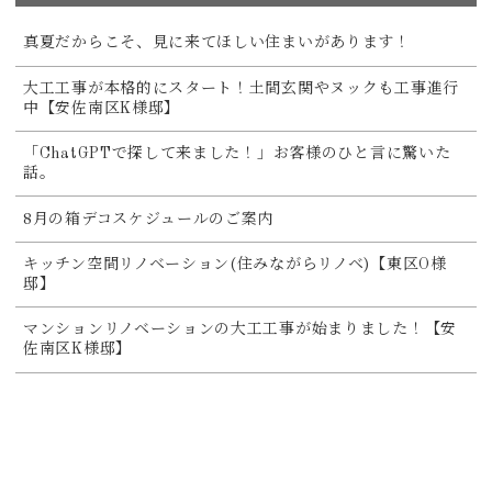
真夏だからこそ、見に来てほしい住まいがあります！
大工工事が本格的にスタート！土間玄関やヌックも工事進行
中【安佐南区K様邸】
「ChatGPTで探して来ました！」お客様のひと言に驚いた
話。
8月の箱デコスケジュールのご案内
キッチン空間リノベーション(住みながらリノベ)【東区O様
邸】
マンションリノベーションの大工工事が始まりました！【安
佐南区K様邸】