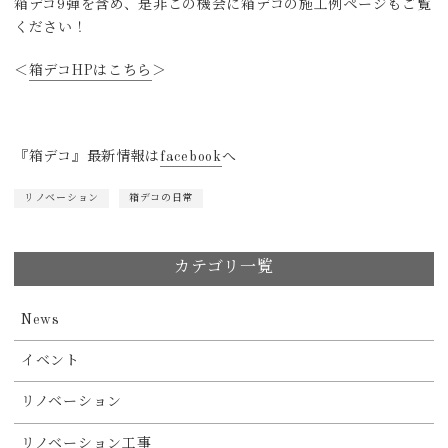
箱デコ9弾を含め、是非この機会に箱デコの施工例ページもご覧
ください！
＜
箱デコHPはこちら
＞
『箱デコ』最新情報は
facebook
へ
リノベーション
箱デコの日常
カテゴリ一覧
News
イベント
リノベーション
リノベーション工事