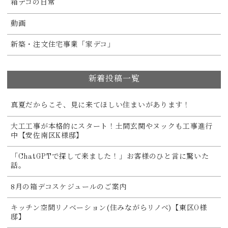
箱デコの日常
動画
新築・注文住宅事業「家デコ」
新着投稿一覧
真夏だからこそ、見に来てほしい住まいがあります！
大工工事が本格的にスタート！土間玄関やヌックも工事進行
中【安佐南区K様邸】
「ChatGPTで探して来ました！」お客様のひと言に驚いた
話。
8月の箱デコスケジュールのご案内
キッチン空間リノベーション(住みながらリノベ)【東区O様
邸】