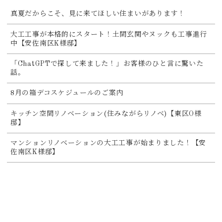
真夏だからこそ、見に来てほしい住まいがあります！
大工工事が本格的にスタート！土間玄関やヌックも工事進行
中【安佐南区K様邸】
「ChatGPTで探して来ました！」お客様のひと言に驚いた
話。
8月の箱デコスケジュールのご案内
キッチン空間リノベーション(住みながらリノベ)【東区O様
邸】
マンションリノベーションの大工工事が始まりました！【安
佐南区K様邸】