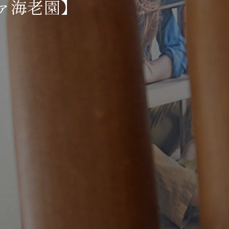
ァ海老園】