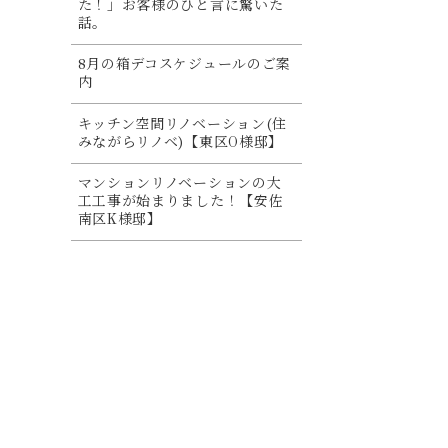
た！」お客様のひと言に驚いた
話。
8月の箱デコスケジュールのご案
内
キッチン空間リノベーション(住
みながらリノベ)【東区O様邸】
マンションリノベーションの大
工工事が始まりました！【安佐
南区K様邸】