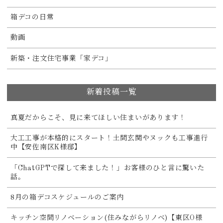
箱デコの日常
動画
新築・注文住宅事業「家デコ」
新着投稿一覧
真夏だからこそ、見に来てほしい住まいがあります！
大工工事が本格的にスタート！土間玄関やヌックも工事進行
中【安佐南区K様邸】
「ChatGPTで探して来ました！」お客様のひと言に驚いた
話。
8月の箱デコスケジュールのご案内
キッチン空間リノベーション(住みながらリノベ)【東区O様