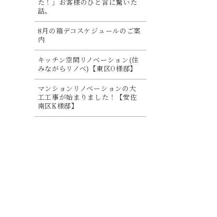
た！」お客様のひと言に驚いた
話。
8月の箱デコスケジュールのご案
内
キッチン空間リノベーション(住
みながらリノベ)【東区O様邸】
マンションリノベーションの大
工工事が始まりました！【安佐
南区K様邸】