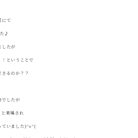
町にて
た♪
ましたが
！！ということで
ださるのか？？
会でしたが
くと来場され
いました)^o^(