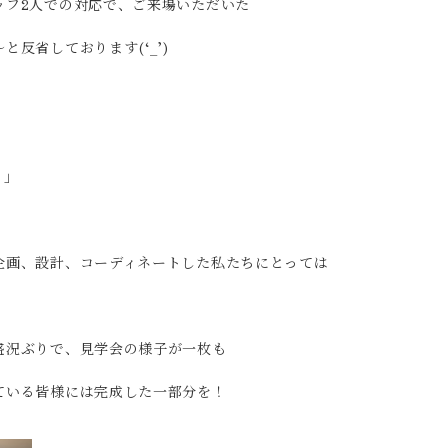
ッフ2人での対応で、ご来場いただいた
反省しております(‘_’)
！」
企画、設計、コーディネートした私たちにとっては
盛況ぶりで、見学会の様子が一枚も
ている皆様には完成した一部分を！