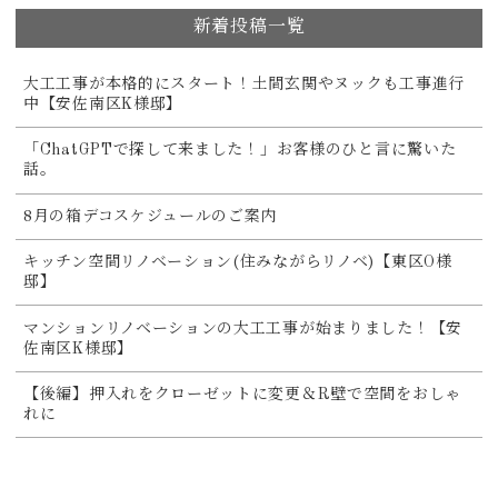
新着投稿一覧
大工工事が本格的にスタート！土間玄関やヌックも工事進行
中【安佐南区K様邸】
「ChatGPTで探して来ました！」お客様のひと言に驚いた
話。
8月の箱デコスケジュールのご案内
キッチン空間リノベーション(住みながらリノベ)【東区O様
邸】
マンションリノベーションの大工工事が始まりました！【安
佐南区K様邸】
【後編】押入れをクローゼットに変更＆R壁で空間をおしゃ
れに