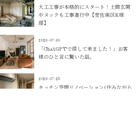
大工工事が本格的にスタート！土間玄関
やヌックも工事進行中【安佐南区K様
邸】
2026-07-30
「ChatGPTで探して来ました！」お客
様のひと言に驚いた話。
2026-07-25
キッチン空間リノベーション(住みながら
リノベ)【東区O様邸】
2026-07-22
マンションリノベーションの大工工事が
始まりました！【安佐南区K様邸】