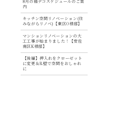
8月の箱デコスケジュールのご案
内
キッチン空間リノベーション(住
みながらリノベ)【東区O様邸】
マンションリノベーションの大
工工事が始まりました！【安佐
南区K様邸】
【後編】押入れをクローゼット
に変更＆R壁で空間をおしゃれ
に