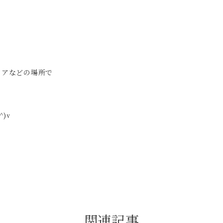
！
トアなどの場所で
)v
関連記事