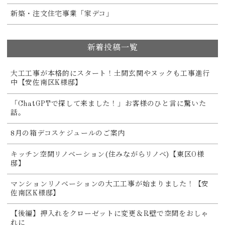
新築・注文住宅事業「家デコ」
新着投稿一覧
大工工事が本格的にスタート！土間玄関やヌックも工事進行
中【安佐南区K様邸】
「ChatGPTで探して来ました！」お客様のひと言に驚いた
話。
8月の箱デコスケジュールのご案内
キッチン空間リノベーション(住みながらリノベ)【東区O様
邸】
マンションリノベーションの大工工事が始まりました！【安
佐南区K様邸】
【後編】押入れをクローゼットに変更＆R壁で空間をおしゃ
れに