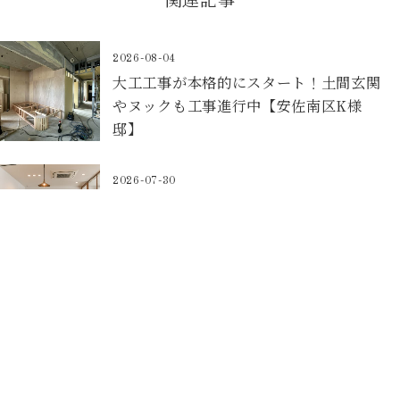
関連記事
2026-08-04
大工工事が本格的にスタート！土間玄関
やヌックも工事進行中【安佐南区K様
邸】
2026-07-30
「ChatGPTで探して来ました！」お客
様のひと言に驚いた話。
2026-07-25
キッチン空間リノベーション(住みながら
リノベ)【東区O様邸】