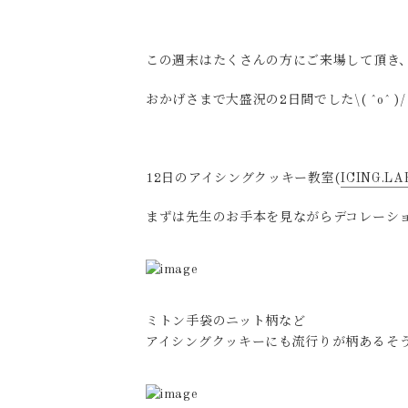
この週末はたくさんの方にご来場して頂き
おかげさまで大盛況の2日間でした\( ˆoˆ )/
12日のアイシングクッキー教室(
ICING.LA
まずは先生のお手本を見ながらデコレーシ
ミトン手袋のニット柄など
アイシングクッキーにも流行りが柄あるそ