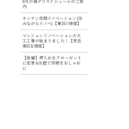
8月の箱デコスケジュールのご案
内
キッチン空間リノベーション(住
みながらリノベ)【東区O様邸】
マンションリノベーションの大
工工事が始まりました！【安佐
南区K様邸】
【後編】押入れをクローゼット
に変更＆R壁で空間をおしゃれ
に