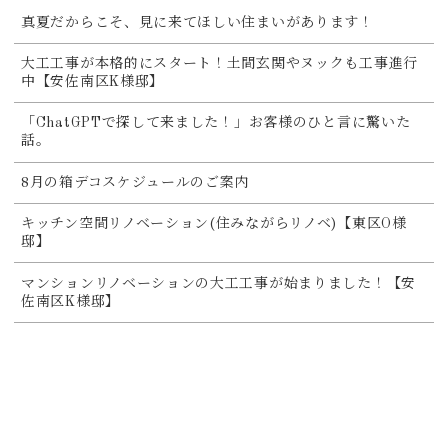
真夏だからこそ、見に来てほしい住まいがあります！
大工工事が本格的にスタート！土間玄関やヌックも工事進行
中【安佐南区K様邸】
「ChatGPTで探して来ました！」お客様のひと言に驚いた
話。
8月の箱デコスケジュールのご案内
キッチン空間リノベーション(住みながらリノベ)【東区O様
邸】
マンションリノベーションの大工工事が始まりました！【安
佐南区K様邸】