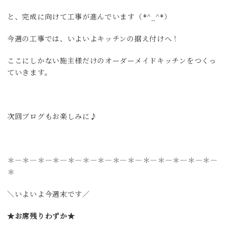
と、完成に向けて工事が進んでいます（*^_^*）
今週の工事では、いよいよキッチンの据え付けへ！
ここにしかない施主様だけのオーダーメイドキッチンをつくっ
ていきます。
次回ブログもお楽しみに♪
＊―＊―＊―＊―＊―＊―＊―＊―＊―＊―＊―＊―＊―＊―
＊
＼いよいよ今週末です／
★お席残りわずか★