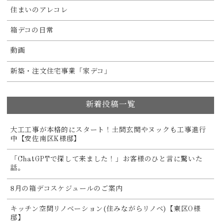
住まいのアレコレ
箱デコの日常
動画
新築・注文住宅事業「家デコ」
新着投稿一覧
大工工事が本格的にスタート！土間玄関やヌックも工事進行
中【安佐南区K様邸】
「ChatGPTで探して来ました！」お客様のひと言に驚いた
話。
8月の箱デコスケジュールのご案内
キッチン空間リノベーション(住みながらリノベ)【東区O様
邸】