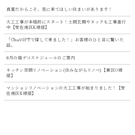
真夏だからこそ、見に来てほしい住まいがあります！
大工工事が本格的にスタート！土間玄関やヌックも工事進行
中【安佐南区K様邸】
「ChatGPTで探して来ました！」お客様のひと言に驚いた
話。
8月の箱デコスケジュールのご案内
キッチン空間リノベーション(住みながらリノベ)【東区O様
邸】
マンションリノベーションの大工工事が始まりました！【安
佐南区K様邸】