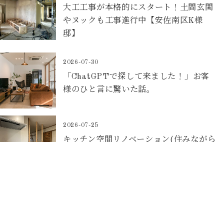
大工工事が本格的にスタート！土間玄関
やヌックも工事進行中【安佐南区K様
邸】
2026-07-30
「ChatGPTで探して来ました！」お客
様のひと言に驚いた話。
2026-07-25
キッチン空間リノベーション(住みながら
リノベ)【東区O様邸】
2026-07-22
マンションリノベーションの大工工事が
始まりました！【安佐南区K様邸】