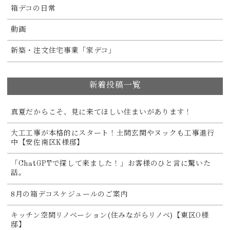
箱デコの日常
動画
新築・注文住宅事業「家デコ」
新着投稿一覧
真夏だからこそ、見に来てほしい住まいがあります！
大工工事が本格的にスタート！土間玄関やヌックも工事進行
中【安佐南区K様邸】
「ChatGPTで探して来ました！」お客様のひと言に驚いた
話。
8月の箱デコスケジュールのご案内
キッチン空間リノベーション(住みながらリノベ)【東区O様
邸】