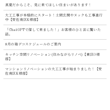
真夏だからこそ、見に来てほしい住まいがあります！
大工工事が本格的にスタート！土間玄関やヌックも工事進行
中【安佐南区K様邸】
「ChatGPTで探して来ました！」お客様のひと言に驚いた
話。
8月の箱デコスケジュールのご案内
キッチン空間リノベーション(住みながらリノベ)【東区O様
邸】
マンションリノベーションの大工工事が始まりました！【安
佐南区K様邸】