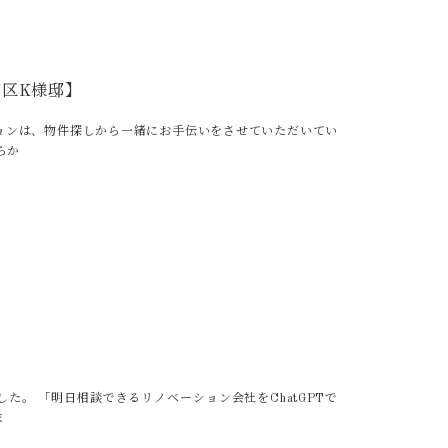
区K様邸】
ョンは、物件探しから一緒にお手伝いをさせていただいてい
らか
。 「明日相談できるリノベーション会社をChatGPTで
ま