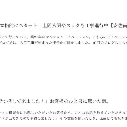
本格的にスタート！土間玄関やヌックも工事進行中【安佐南
区にて行っている、築25年のマンションリノベーション。こちらのリノベーシ
のブログでは、大工工事が始まった様子をご紹介しました。 前回のブログはこち
GPTで探して来ました！」お客様のひと言に驚いた話。
ション相談会にお越しいただいたお客様から、こんなお話を教えていただきました
デコが出てきたので予約しました！」 その言葉を聞いたとき、正直とても驚き