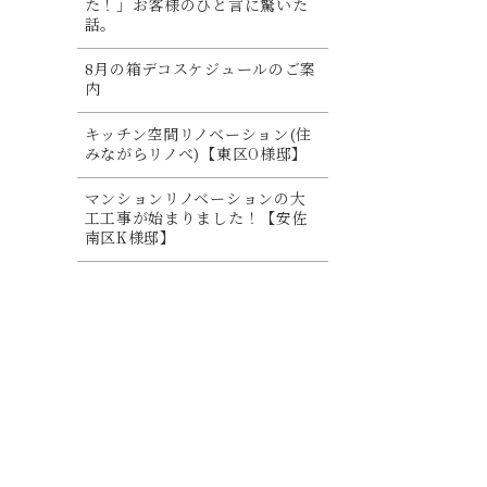
た！」お客様のひと言に驚いた
話。
8月の箱デコスケジュールのご案
内
キッチン空間リノベーション(住
みながらリノベ)【東区O様邸】
マンションリノベーションの大
工工事が始まりました！【安佐
南区K様邸】